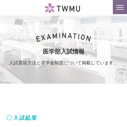
東京女子医科大学
tog
nav
医学部入試情報
入試選抜方法と奨学金制度について掲載しています。