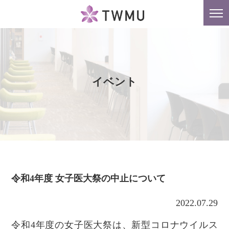
東京女子医科大学
tog
nav
イベント
令和4年度 女子医大祭の中止について
2022.07.29
令和4年度の女子医大祭は、新型コロナウイルス